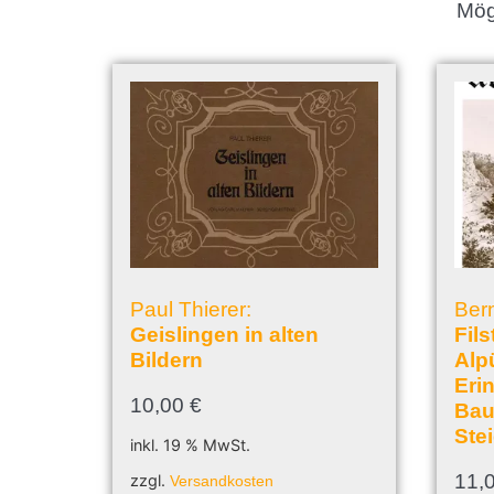
Mögl
Paul Thierer:
Bern
Geislingen in alten
Fil
Bildern
Alp
Eri
10,00
€
Bau
Ste
inkl. 19 % MwSt.
11,
zzgl.
Versandkosten