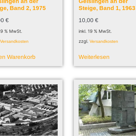
slingen an der
Geislingen an der
ige, Band 2, 1975
Steige, Band 1, 1963
00
€
10,00
€
 19 % MwSt.
inkl. 19 % MwSt.
.
zzgl.
Versandkosten
Versandkosten
den Warenkorb
Weiterlesen