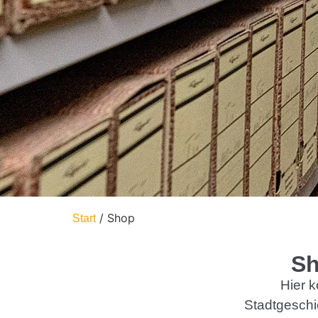
/ Shop
Start
Sh
Hier 
Stadtgeschic