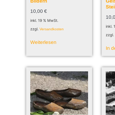
Bildern
Gei
Ste
10,00
€
10,
inkl. 19 % MwSt.
inkl.
zzgl.
Versandkosten
zzgl
Weiterlesen
In 