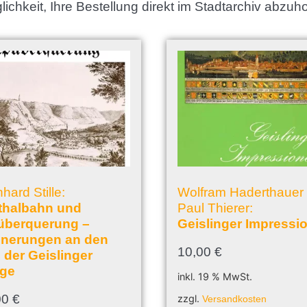
ichkeit, Ihre Bestellung direkt im Stadtarchiv abzuh
hard Stille:
Wolfram Haderthauer 
sthalbahn und
Paul Thierer:
überquerung –
Geislinger Impressi
nnerungen an den
10,00
€
 der Geislinger
ige
inkl. 19 % MwSt.
00
€
zzgl.
Versandkosten