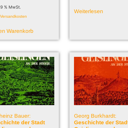
 19 % MwSt.
Weiterlesen
.
Versandkosten
den Warenkorb
heinz Bauer:
Georg Burkhardt:
chichte der Stadt
Geschichte der Stad