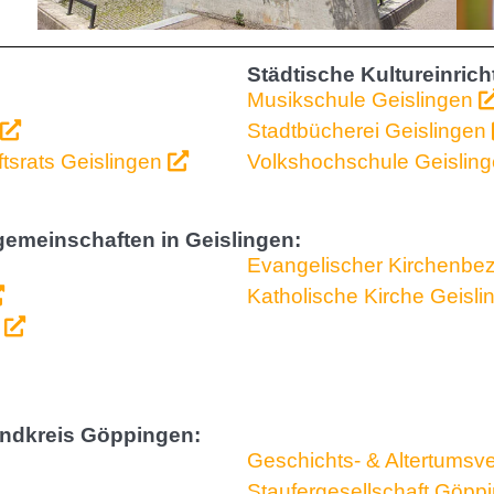
Städtische Kultureinric
Musikschule Geislingen
Stadtbücherei Geislingen
srats Geislingen
Volkshochschule Geislin
gemeinschaften in Geislingen:
Evangelischer Kirchenbez
Katholische Kirche Geisl
n
andkreis Göppingen:
Geschichts- & Altertums
Staufergesellschaft Göp