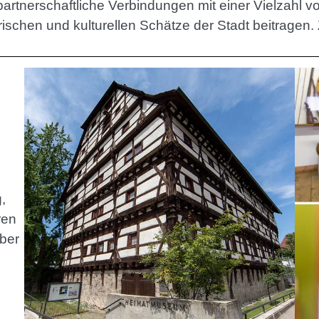
artnerschaftliche Verbindungen mit einer Vielzahl vo
ischen und kulturellen Schätze der Stadt beitragen.
,
ren
ber