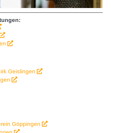
htungen:
gen
irk Geislingen
ingen
verein Göppingen
pingen