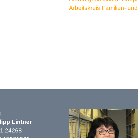
Arbeitskreis Familien- u
g
lipp Lintner
1 24268