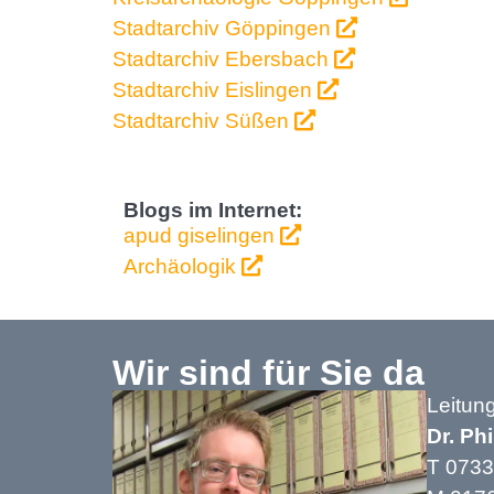
Stadtarchiv Göppingen
Stadtarchiv Ebersbach
Stadtarchiv Eislingen
Stadtarchiv Süßen
Blogs im Internet:
apud giselingen
Archäologik
Wir sind für Sie da
Leitun
Dr. Phi
T 0733