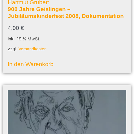
Hartmut Gruber:
900 Jahre Geislingen –
Jubiläumskinderfest 2008, Dokumentation
4,00
€
inkl. 19 % MwSt.
zzgl.
Versandkosten
In den Warenkorb