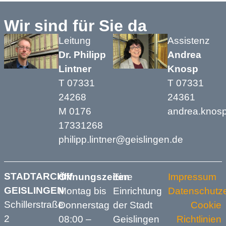
Wir sind für Sie da
Leitung
Assistenz
Dr. Philipp
Andrea
Lintner
Knosp
T 07331
T 07331
24268
24361
M 0176
andrea.knos
17331268
philipp.lintner@geislingen.de
STADTARCHIV
Öffnungszeiten
Eine
Impressum
GEISLINGEN
Montag bis
Einrichtung
Datenschutze
Schillerstraße
Donnerstag
der Stadt
Cookie
2
08:00 –
Geislingen
Richtlinien