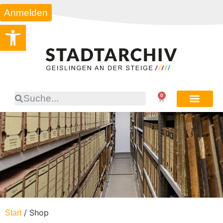
Anmelden
Werkzeugleiste öffnen
0
/ Shop
Start