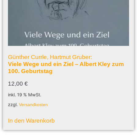
Günther Currle, Hartmut Gruber:
Viele Wege und ein Ziel – Albert Kley zum
100. Geburtstag
12,00
€
inkl. 19 % MwSt.
zzgl.
Versandkosten
In den Warenkorb