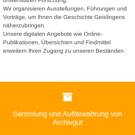
universitären Forschung.
Wir organisieren Ausstellungen, Führungen und
Vorträge, um Ihnen die Geschichte Geislingens
näherzubringen.
Unsere digitalen Angebote wie Online-
Publikationen, Übersichten und Findmittel
erweitern Ihren Zugang zu unseren Beständen.
Stadt Geislingen von Bedeutung sind.
und andere Materialien, die für die Geschichte der
Sammlung und Aufbewahrung von
Dokumente, Urkunden, Akten, Karten, Pläne, Fotos
Archivgut
Wir sammeln, bewahren und erschließen historische