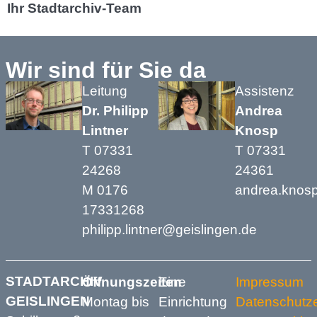
Ihr Stadtarchiv-Team
Wir sind für Sie da
Leitung
Assistenz
Dr. Philipp
Andrea
Lintner
Knosp
T 07331
T 07331
24268
24361
M 0176
andrea.knos
17331268
philipp.lintner@geislingen.de
STADTARCHIV
Öffnungszeiten
Eine
Impressum
GEISLINGEN
Montag bis
Einrichtung
Datenschutze