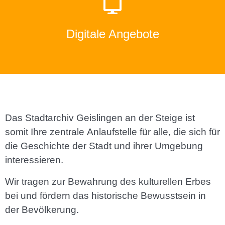
Findmittel
wie Online-Publikationen, Bestandsübersichten und
Digitale Angebote
Entdecken Sie unsere digitalen Dienstleistungen,
Das Stadtarchiv Geislingen an der Steige ist
somit Ihre zentrale Anlaufstelle für alle, die sich für
die Geschichte der Stadt und ihrer Umgebung
interessieren.
Wir tragen zur Bewahrung des kulturellen Erbes
bei und fördern das historische Bewusstsein in
der Bevölkerung.