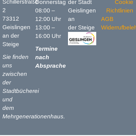
Schillerstraße
Donnerstag
der Stadt
Cookie
2
08:00 –
Geislingen
Richtlinien
73312
12:00 Uhr
an
AGB
Geislingen
13:00 –
der Steige
Widerrufbele
an der
16:00 Uhr
Steige
Termine
Sie finden
nach
uns
Absprache
zwischen
der
Stadtbücherei
und
dem
Mehrgenerationenhaus.