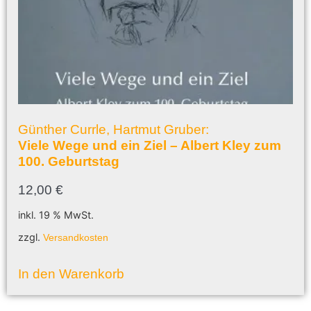
Günther Currle, Hartmut Gruber:
Viele Wege und ein Ziel – Albert Kley zum
100. Geburtstag
12,00
€
inkl. 19 % MwSt.
zzgl.
Versandkosten
In den Warenkorb