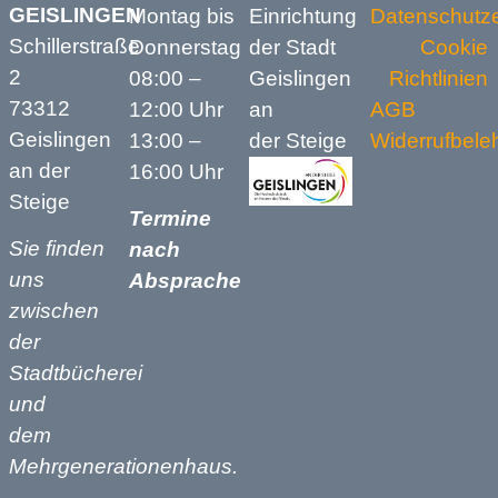
GEISLINGEN
Montag bis
Einrichtung
Datenschutze
Schillerstraße
Donnerstag
der Stadt
Cookie
2
08:00 –
Geislingen
Richtlinien
73312
12:00 Uhr
an
AGB
Geislingen
13:00 –
der Steige
Widerrufbele
an der
16:00 Uhr
Steige
Termine
Sie finden
nach
uns
Absprache
zwischen
der
Stadtbücherei
und
dem
Mehrgenerationenhaus.