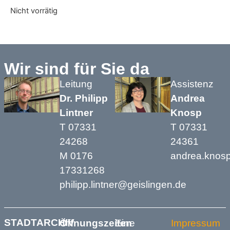
Nicht vorrätig
Wir sind für Sie da
Leitung
Assistenz
Dr. Philipp
Andrea
Lintner
Knosp
T 07331
T 07331
24268
24361
M 0176
andrea.knos
17331268
philipp.lintner@geislingen.de
STADTARCHIV
Öffnungszeiten
Eine
Impressum