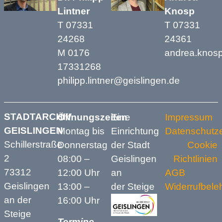
Lintner
Knosp
T 07331
T 07331
24268
24361
M 0176
andrea.knos
17331268
philipp.lintner@geislingen.de
STADTARCHIV
Öffnungszeiten
Eine
Impressum
GEISLINGEN
Montag bis
Einrichtung
Datenschutze
Schillerstraße
Donnerstag
der Stadt
Cookie
2
08:00 –
Geislingen
Richtlinien
73312
12:00 Uhr
an
AGB
Geislingen
13:00 –
der Steige
Widerrufbele
an der
16:00 Uhr
Steige
Termine