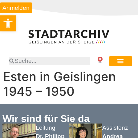
Anmelden
Werkzeugleiste öffnen
0
Esten in Geislingen
1945 – 1950
Wir sind für Sie da
Leitung
Assistenz
Dr. Philipp
Andrea